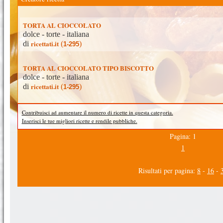
TORTA AL CIOCCOLATO
dolce - torte - italiana
ricettati.it
di
(
)
1-295
TORTA AL CIOCCOLATO TIPO BISCOTTO
dolce - torte - italiana
ricettati.it
di
(
)
1-295
Contribuisci ad aumentare il numero di ricette in questa categoria.
Inserisci le tue migliori ricette e rendile pubbliche.
Pagina: 1
1
Risultati per pagina:
8
-
16
-