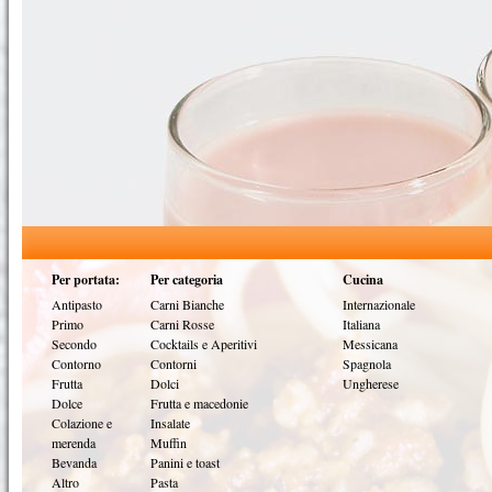
Per portata:
Per categoria
Cucina
Antipasto
Carni Bianche
Internazionale
Primo
Carni Rosse
Italiana
Secondo
Cocktails e Aperitivi
Messicana
Contorno
Contorni
Spagnola
Frutta
Dolci
Ungherese
Dolce
Frutta e macedonie
Colazione e
Insalate
merenda
Muffin
Bevanda
Panini e toast
Altro
Pasta