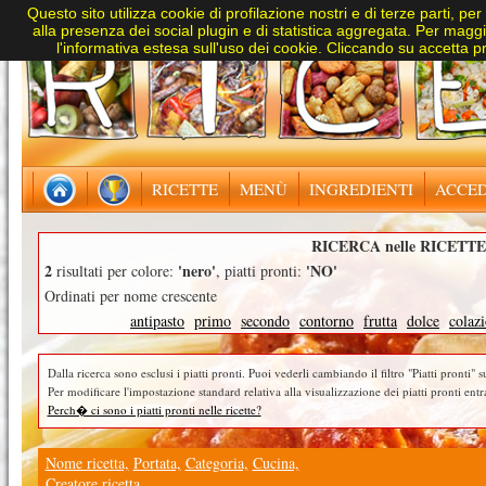
Questo sito utilizza cookie di profilazione nostri e di terze parti, per
alla presenza dei social plugin e di statistica aggregata. Per maggio
l'informativa estesa sull'uso dei cookie. Cliccando su accetta pre
RICETTE
MENÙ
INGREDIENTI
ACCED
RICERCA nelle RICETTE
2
'nero'
'NO'
risultati per colore:
, piatti pronti:
Ordinati per nome crescente
antipasto
primo
secondo
contorno
frutta
dolce
colaz
Dalla ricerca sono esclusi i piatti pronti. Puoi vederli cambiando il filtro "Piatti pronti" su
Per modificare l'impostazione standard relativa alla visualizzazione dei piatti pronti entr
Perch� ci sono i piatti pronti nelle ricette?
Nome ricetta,
Portata,
Categoria,
Cucina,
Creatore ricetta