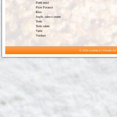
Piatti unici
Pizze Focacce
Riso
Sughi, salse e creme
Torte
Torte salate
Varie
Verdure
© 2026 ricettati.it | Sfondo del