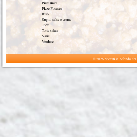
Piatti unici
Pizze Focacce
Riso
Sughi, salse e creme
Torte
Torte salate
Varie
Verdure
© 2026 ricettati.it | Sfondo del