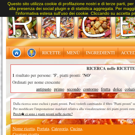
Questo sito utilizza cookie di profilazione nostri e di terze parti, per
alla presenza dei social plugin e di statistica aggregata. Per maggio
l'informativa estesa sull'uso dei cookie. Cliccando su accetta pre
RICETTE
MENÙ
INGREDIENTI
ACCED
RICERCA nelle RICETTE
1
'5'
'NO'
risultato per persone:
, piatti pronti:
Ordinati per nome crescente
antipasto
primo
secondo
contorno
frutta
dolce
colaz
Dalla ricerca sono esclusi i piatti pronti. Puoi vederli cambiando il filtro "Piatti pronti" su
Per modificare l'impostazione standard relativa alla visualizzazione dei piatti pronti entr
Perch� ci sono i piatti pronti nelle ricette?
Nome ricetta,
Portata,
Categoria,
Cucina,
Creatore ricetta