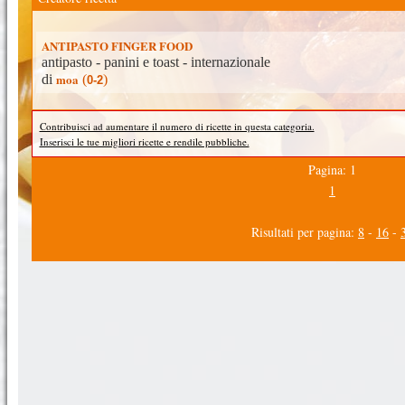
ANTIPASTO FINGER FOOD
antipasto - panini e toast - internazionale
moa
di
(
)
0-2
Contribuisci ad aumentare il numero di ricette in questa categoria.
Inserisci le tue migliori ricette e rendile pubbliche.
Pagina: 1
1
Risultati per pagina:
8
-
16
-