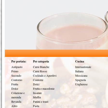
Per portata:
Per categoria
Cucina
Antipasto
Carni Bianche
Internazionale
Primo
Carni Rosse
Italiana
Secondo
Cocktails e Aperitivi
Messicana
Contorno
Contorni
Spagnola
Frutta
Dolci
Ungherese
Dolce
Frutta e macedonie
Colazione e
Insalate
merenda
Muffin
Bevanda
Panini e toast
Altro
Pasta